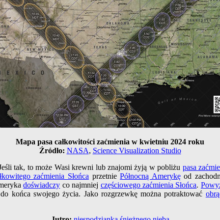
Mapa pasa całkowitości zaćmienia w kwietniu 2024 roku
Źródło:
NASA
,
Science Visualization Studio
Jeśli tak, to może Wasi krewni lub znajomi żyją w pobliżu
pasa zaćmie
łkowitego zaćmienia Słońca
przetnie
Północną Amerykę
od zachod
Ameryka
doświadczy
co najmniej
częściowego zaćmienia Słońca
.
Powyż
do końca swojego życia. Jako rozgrzewkę można potraktować
obrą
Jutro:
niespodzianka śnieżnego nieba