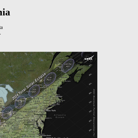
nia
ta
.