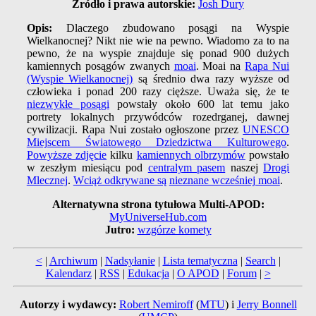
Źródło i prawa autorskie:
Josh Dury
Opis:
Dlaczego zbudowano posągi na Wyspie
Wielkanocnej? Nikt nie wie na pewno. Wiadomo za to na
pewno, że na wyspie znajduje się ponad 900 dużych
kamiennych posągów zwanych
moai
. Moai na
Rapa Nui
(Wyspie Wielkanocnej)
są średnio dwa razy wyższe od
człowieka i ponad 200 razy cięższe. Uważa się, że te
niezwykłe posągi
powstały około 600 lat temu jako
portrety lokalnych przywódców rozedrganej, dawnej
cywilizacji. Rapa Nui zostało ogłoszone przez
UNESCO
Miejscem Światowego Dziedzictwa Kulturowego
.
Powyższe zdjęcie
kilku
kamiennych olbrzymów
powstało
w zeszłym miesiącu pod
centralym pasem
naszej
Drogi
Mlecznej
.
Wciąż odkrywane są
nieznane wcześniej moai
.
Alternatywna strona tytułowa Multi-APOD:
MyUniverseHub.com
Jutro:
wzgórze komety
<
|
Archiwum
|
Nadsyłanie
|
Lista tematyczna
|
Search
|
Kalendarz
|
RSS
|
Edukacja
|
O APOD
|
Forum
|
>
Autorzy i wydawcy:
Robert Nemiroff
(
MTU
) i
Jerry Bonnell