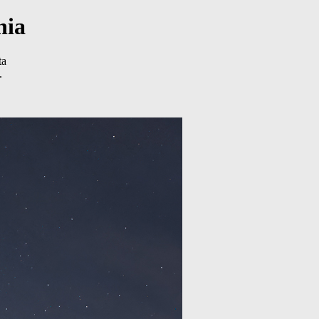
nia
ta
.