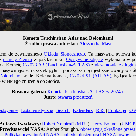
Kometa Tsuchinshan-Atlas nad Dolomitami
Źródło i prawa autorskie:
Alessandra Masi
otem do zewnętrznego
Układu Słonecznego
. Ta masywna pyłowa ku
 z
planety Ziemia
w październiku.
Opisywane zdjęcie
wykonano w poło
znia Kometę
C/2023 A3 (Tsuchinshan-ATLAS)
z
niesamowicie długim
asywniejszych cząstek pyłu -- podąża za nią i jest skierowany w dó
Dolomitami
w tle. Kolejna kometa,
C/2024 S1 (ATLAS)
, będąca ki
 wielkiego zbliżenia do Słońca.
Rosnąca galeria:
Kometa Tsuchinshan-ATLAS w 2024 r.
Jutro:
otwarta przestrzeń
adsyłanie
|
Lista tematyczna
|
Search
|
Kalendarz
|
RSS
|
Edukacja
|
O 
Autorzy i wydawcy:
Robert Nemiroff
(
MTU
) i
Jerry Bonnell
(
UMCP
Przedstawiciel NASA
: Amber Straughn,
obowiązują określone prawa
Polityka prywatności NASA
,
polityka dostępności NASA
,
uwagi
.