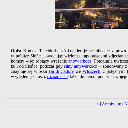
Opis:
Kometa Tsuchinshan-Atlas kieruje się obecnie z powr
w pobliże Słońca, owocując wieloma imponującymi zdjęciami
komety -- jej robiący wrażenie
antywarkocz
. Fotografia uwiec
ku i od Słońca, podczas gdy
silny antywarkocz
-- zbudowany z m
znajduje się wioska
Tai di Cadore
we
Włoszech
, z potężnymi
względem jasności,
rozpadła się
kilka dni temu, podczas swojego
<
|
Archiwum
|
N