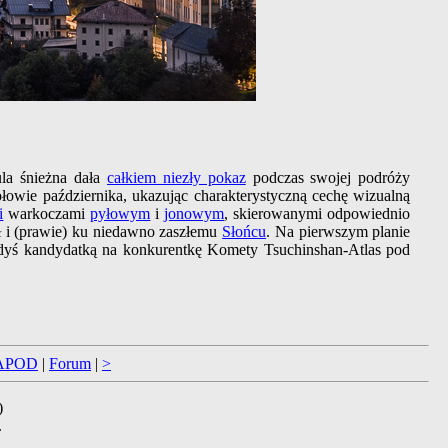
la śnieżna dała
całkiem niezły pokaz
podczas swojej podróży
wie października, ukazując charakterystyczną cechę wizualną
i
warkoczami
pyłowym
i
jonowym
, skierowanymi odpowiednio
ł i (prawie) ku niedawno zaszłemu
Słońcu
. Na pierwszym planie
edyś kandydatką na konkurentkę Komety Tsuchinshan-Atlas pod
APOD
|
Forum
|
>
)
.