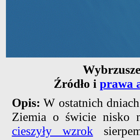
Wybrzuszen
Źródło i
prawa a
Opis:
W ostatnich dniach 
Ziemia o świcie nisko
cieszyły wzrok
sierpem