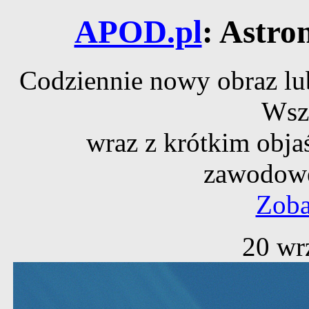
APOD.pl
: Astro
Codziennie nowy obraz lub
Wsz
wraz z krótkim obja
zawodowe
Zoba
20 wr