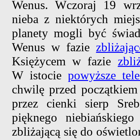
Wenus. Wczoraj 19 wrze
nieba z niektórych miejs
planety mogli być świad
Wenus w fazie
zbliżają
Księżycem w fazie
zbli
W istocie
powyższe tel
chwilę przed początkie
przez cienki sierp Sre
pięknego niebiańskiego
zbliżającą się do oświetl