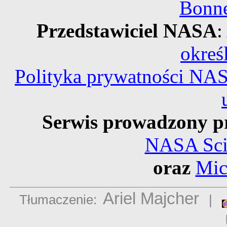
Bonne
Przedstawiciel NASA
:
okreś
Polityka prywatności NA
Serwis prowadzony p
NASA Scie
oraz
Mic
Ariel Majcher
Tłumaczenie:
|