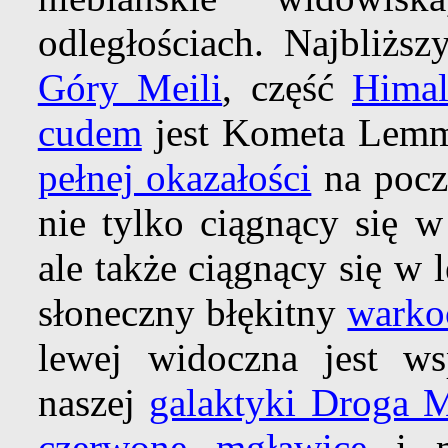
odległościach. Najbliżs
Góry Meili
, część
Hima
cudem
jest Kometa Lemm
pełnej okazałości
na począ
nie tylko ciągnący się 
ale także ciągnący się w 
słoneczny błękitny
warko
lewej widoczna jest wsp
naszej
galaktyki Droga 
czerwone mgławice
i mi