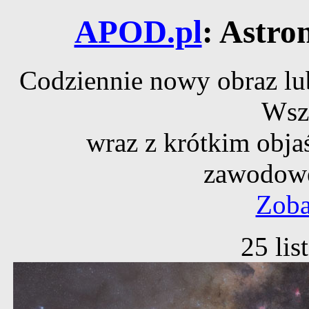
APOD.pl
: Astro
Codziennie nowy obraz lub
Wsz
wraz z krótkim obja
zawodowe
Zoba
25 li