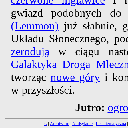
gwiazd podobnych d
(Lemmon)
już słabnie, 
Układu Słonecznego, p
zerodują
w ciągu nastę
Galaktyka Droga Mlecz
tworząc
nowe góry
i kom
w przyszłości.
Jutro:
ogr
<
|
Archiwum
|
Nadsyłanie
|
Lista tematyczna