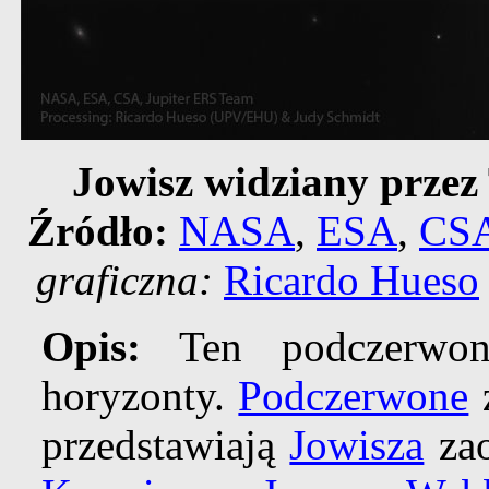
Jowisz widziany prze
Źródło:
NASA
,
ESA
,
CS
graficzna:
Ricardo Hueso
Opis:
Ten podczerwony
horyzonty.
Podczerwone
z
przedstawiają
Jowisza
zao