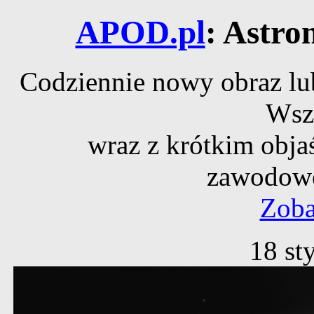
APOD.pl
: Astro
Codziennie nowy obraz lub
Wsz
wraz z krótkim obja
zawodowe
Zoba
18 st