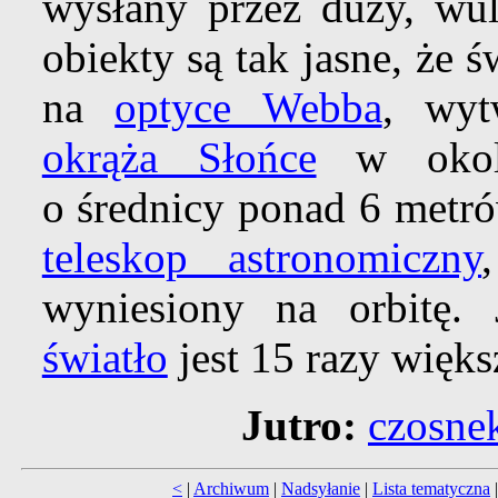
wysłany przez duży, wu
obiekty są tak jasne, że 
na
optyce Webba
, wyt
okrąża Słońce
w okoli
o średnicy ponad 6 metró
teleskop astronomiczny
wyniesiony na orbitę.
światło
jest 15 razy więks
Jutro:
czosne
<
|
Archiwum
|
Nadsyłanie
|
Lista tematyczna