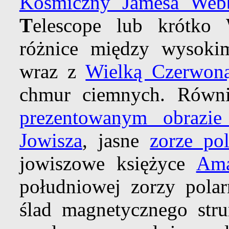
Kosmiczny Jamesa Web
T
elescope lub krótko 
różnice między wysoki
wraz z
Wielką Czerwon
chmur ciemnych. Równi
prezentowanym obrazi
Jowisza
, jasne
zorze po
jowiszowe księżyce
Ama
południowej zorzy pola
ślad magnetycznego stru