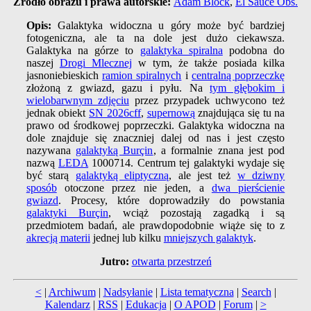
Źródło obrazu i prawa autorskie:
Adam Block
,
El Sauce Obs.
Opis:
Galaktyka widoczna u góry może być bardziej
fotogeniczna, ale ta na dole jest dużo ciekawsza.
Galaktyka na górze to
galaktyka spiralna
podobna do
naszej
Drogi Mlecznej
w tym, że także posiada kilka
jasnoniebieskich
ramion spiralnych
i
centralną poprzeczkę
złożoną z gwiazd, gazu i pyłu. Na
tym głębokim i
wielobarwnym zdjęciu
przez przypadek uchwycono też
jednak obiekt
SN 2026cff
,
supernową
znajdująca się tu na
prawo od środkowej poprzeczki. Galaktyka widoczna na
dole znajduje się znaczniej dalej od nas i jest często
nazywana
galaktyką Burçin
, a formalnie znana jest pod
nazwą
LEDA
1000714. Centrum tej galaktyki wydaje się
być starą
galaktyką eliptyczną
, ale jest też
w dziwny
sposób
otoczone przez nie jeden, a
dwa pierścienie
gwiazd
. Procesy, które doprowadziły do powstania
galaktyki Burçin
, wciąż pozostają zagadką i są
przedmiotem badań, ale prawdopodobnie wiąże się to z
akrecją materii
jednej lub kilku
mniejszych galaktyk
.
Jutro:
otwarta przestrzeń
<
|
Archiwum
|
Nadsyłanie
|
Lista tematyczna
|
Search
|
Kalendarz
|
RSS
|
Edukacja
|
O APOD
|
Forum
|
>