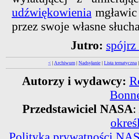
udźwiękowienia
mgławic 
przez swoje własne słuch
Jutro:
spójrz
<
|
Archiwum
|
Nadsyłanie
|
Lista tematyczna
Autorzy i wydawcy:
R
Bonne
Przedstawiciel NASA
:
okreś
Polityka prywatności NA