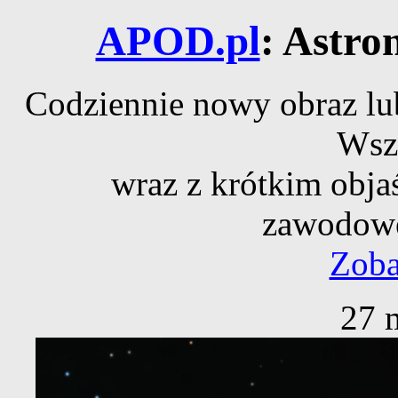
APOD.pl
: Astro
Codziennie nowy obraz lub
Wsz
wraz z krótkim obja
zawodowe
Zoba
27 