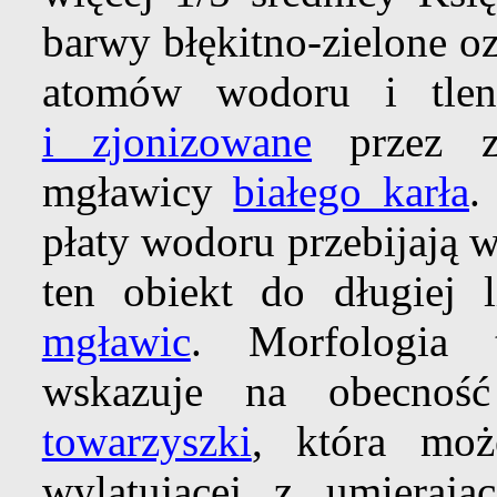
barwy błękitno-zielone o
atomów wodoru i tlen
i zjonizowane
przez zn
mgławicy
białego karła
.
płaty wodoru przebijają 
ten obiekt do długiej 
mgławic
. Morfologia 
wskazuje na obecno
towarzyszki
, która moż
wylatującej z umierają