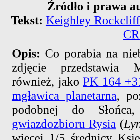
Źródło i prawa a
Tekst:
Keighley Rockcliff
CR
Opis:
Co porabia na nieb
zdjęcie przedstawia 
również, jako
PK 164 +3
mgławica planetarna
, po
podobnej do Słońc
gwiazdozbioru Rysia
(
Ly
więcej 1/5 średnicy Księ