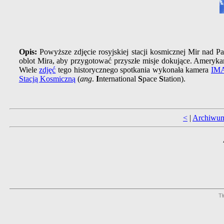
Opis:
Powyższe zdjęcie rosyjskiej stacji kosmicznej Mir nad P
oblot Mira, aby przygotować przyszłe misje dokujące. Ameryk
Wiele
zdjęć
tego historycznego spotkania wykonała kamera
IM
Stacją Kosmiczną
(
ang
.
I
nternational
S
pace
S
tation).
<
|
Archiwu
Tł