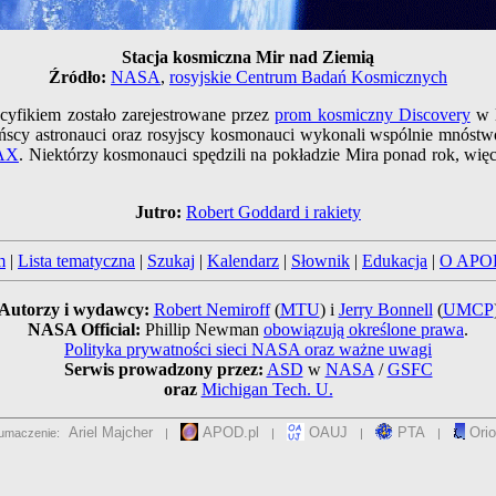
Stacja kosmiczna Mir nad Ziemią
Źródło:
NASA
,
rosyjskie Centrum Badań Kosmicznych
acyfikiem zostało zarejestrowane przez
prom kosmiczny Discovery
w l
ańscy astronauci oraz rosyjscy kosmonauci wykonali wspólnie mnós
AX
. Niektórzy kosmonauci spędzili na pokładzie Mira ponad rok, więc
Jutro:
Robert Goddard i rakiety
m
|
Lista tematyczna
|
Szukaj
|
Kalendarz
|
Słownik
|
Edukacja
|
O APO
Autorzy i wydawcy:
Robert Nemiroff
(
MTU
) i
Jerry Bonnell
(
UMCP
NASA Official:
Phillip Newman
obowiązują określone prawa
.
Polityka prywatności sieci NASA oraz ważne uwagi
Serwis prowadzony przez:
ASD
w
NASA
/
GSFC
oraz
Michigan Tech. U.
Ariel Majcher
APOD.pl
OAUJ
PTA
Orio
umaczenie:
|
|
|
|