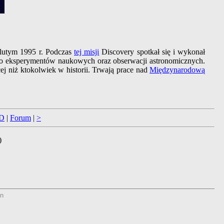
utym 1995 r. Podczas
tej misji
Discovery spotkał się i wykonał
two eksperymentów naukowych oraz obserwacji astronomicznych.
ej niż ktokolwiek w historii. Trwają prace nad
Międzynarodową
D
|
Forum
|
>
)
n