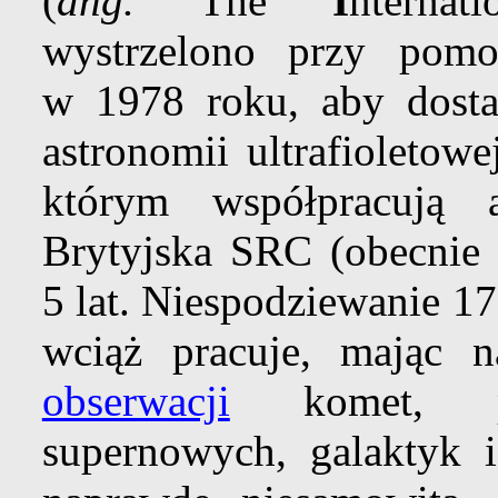
(
ang.
The
I
nterna
wystrzelono przy po
w 1978 roku, aby dosta
astronomii ultrafioletow
którym współpracują
Brytyjska SRC (obecnie
5 lat. Niespodziewanie 17 
wciąż pracuje, mając 
obserwacji
komet, pl
supernowych, galaktyk 