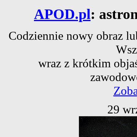
APOD.pl
: astro
Codziennie nowy obraz lub
Wsz
wraz z krótkim obja
zawodowe
Zoba
29 wr