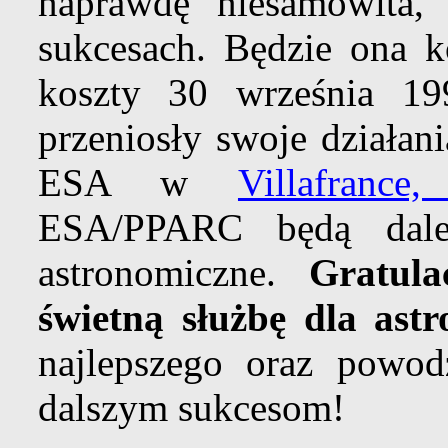
naprawdę niesamowita,
sukcesach. Będzie ona 
koszty 30 września 1
przeniosły swoje działan
ESA w
Villafrance
ESA/PPARC będą dalej
astronomiczne.
Gratul
świetną służbę dla astr
najlepszego oraz powo
dalszym sukcesom!