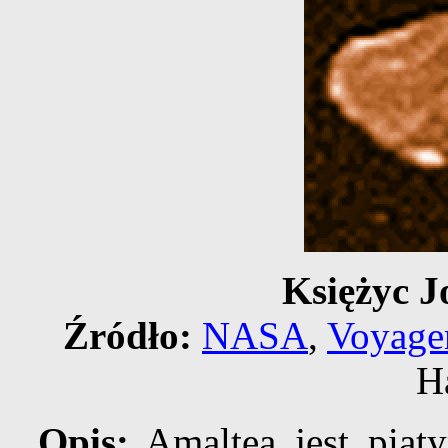
Księżyc J
Źródło:
NASA
,
Voyage
H
Opis:
Amaltea jest piąt