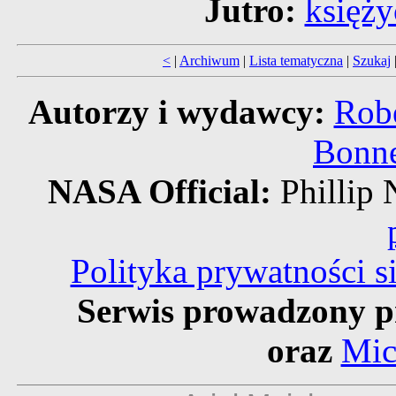
Jutro:
księży
<
|
Archiwum
|
Lista tematyczna
|
Szukaj
Autorzy i wydawcy:
Robe
Bonne
NASA Official:
Philli
Polityka prywatności 
Serwis prowadzony p
oraz
Mic