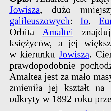
Jowisza
, dużo mniejs
galileuszowych
:
Io
,
Eu
Orbita
Amaltei
znajduj
księżyców, a jej więks
w kierunku
Jowisza
. Cie
prawdopodobnie pochod
Amaltea jest za mało mas
zmieniła jej kształt na
odkryty w 1892 roku prz