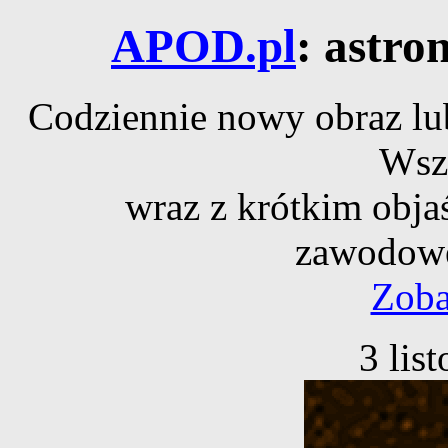
APOD.pl
: astro
Codziennie nowy obraz lub
Wsz
wraz z krótkim obja
zawodowe
Zoba
3 lis