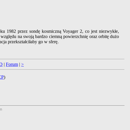
roku 1982 przez sondę kosmiczną Voyager 2, co jest niezwykłe,
e względu na swoją bardzo ciemną powierzchnię oraz orbitę dużo
ja przekształciłaby go w sferę.
D
|
Forum
|
>
CP
)
n