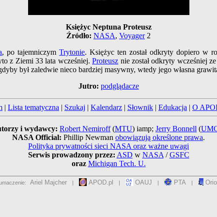
Księżyc Neptuna Proteusz
Źródło:
NASA
,
Voyager
2
a
, po tajemniczym
Trytonie
. Księżyc ten został odkryty dopiero w 
to z Ziemi 33 lata wcześniej.
Proteusz
nie został odkryty wcześniej z
dyby był zaledwie nieco bardziej masywny, wtedy jego własna grawitac
Jutro:
podglądacze
m
|
Lista tematyczna
|
Szukaj
|
Kalendarz
|
Słownik
|
Edukacja
|
O APO
torzy i wydawcy:
Robert Nemiroff
(
MTU
) iamp;
Jerry Bonnell
(
UM
NASA Official:
Phillip Newman
obowiązują określone prawa
.
Polityka prywatności sieci NASA oraz ważne uwagi
Serwis prowadzony przez:
ASD
w
NASA
/
GSFC
oraz
Michigan Tech. U.
Ariel Majcher
APOD.pl
OAUJ
PTA
Orio
umaczenie:
|
|
|
|