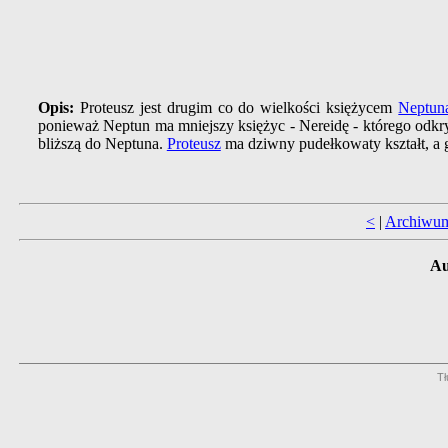
Opis:
Proteusz jest drugim co do wielkości księżycem
Neptun
ponieważ Neptun ma mniejszy księżyc - Nereidę - którego odkry
bliższą do Neptuna.
Proteusz
ma dziwny pudełkowaty kształt, a g
<
|
Archiwu
Au
Tł