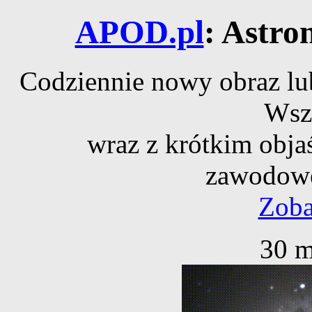
APOD.pl
: Astro
Codziennie nowy obraz lub
Wsz
wraz z krótkim obja
zawodowe
Zoba
30 m