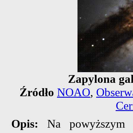
Zapylona ga
Źródło
NOAO
,
Obserw
Cer
Opis:
Na powyższym zd