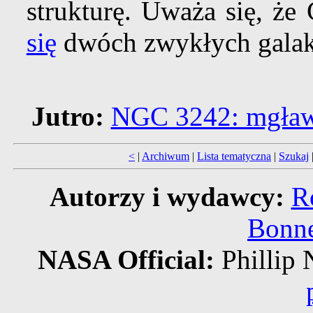
strukturę. Uważa się, że
się
dwóch zwykłych galak
Jutro:
NGC 3242: mgławi
<
|
Archiwum
|
Lista tematyczna
|
Szukaj
Autorzy i wydawcy:
R
Bonne
NASA Official:
Phillip