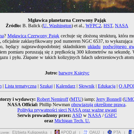
Mgławica planetarna Czerwony Pająk
Źródło:
B. Balick (
U. Washington
) et al.,
WFPC2
,
HST
,
NASA
na
?
Mgławica Czerwony Pająk
cechuje się złożoną strukturą, która
t, oficjalnie zaklasyfikowany pod numerem NGC 6537, to wykazująca 
no, będący najprawdopodobniej składnikiem
układu
podwójnego gw
kiem pomiaru poruszają się z prędkością 300 kilometrów na sekundę.
o gazu i pyłu. Złapane w takich kolizyjnych falach uderzeniowych at
Jutro:
barwny Księżyc
m
|
Lista tematyczna
|
Szukaj
|
Kalendarz
|
Słownik
|
Edukacja
|
O APO
torzy i wydawcy:
Robert Nemiroff
(
MTU
) iamp;
Jerry Bonnell
(
UM
NASA Official:
Phillip Newman
obowiązują określone prawa
.
Polityka prywatności sieci NASA oraz ważne uwagi
Serwis prowadzony przez:
ASD
w
NASA
/
GSFC
oraz
Michigan Tech. U.
Elżbieta Kuligowska
APOD.pl
OAUJ
PTA
O
czenie:
|
|
|
|