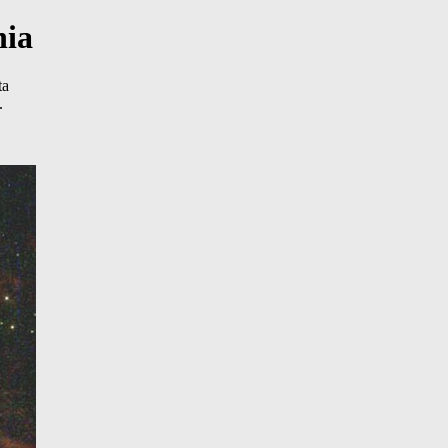
nia
ta
.