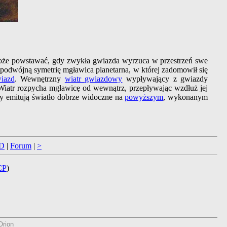
 może powstawać, gdy zwykła gwiazda wyrzuca w przestrzeń swe
podwójną symetrię mgławica planetarna, w której zadomowił się
iazd
. Wewnętrzny
wiatr gwiazdowy
wypływający z gwiazdy
 Wiatr rozpycha mgławicę od wewnątrz, przepływając wzdłuż jej
omy emitują światło dobrze widoczne na
powyższym
, wykonanym
D
|
Forum
|
>
CP
)
rion