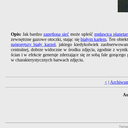
Opis:
Jak bardzo
zapętloną sieć
może upleść
mgławica planetar
zewnętrzne gazowe otoczki, stając się
białym karłem
. Ten obiek
najgorętszy biały karzeł
, jakiego kiedykolwiek zaobserwowa
centralnej, dobrze widoczne w środku zdjęcia, zgodnie z wyni
ścian i w efekcie generuje zderzające się ze sobą fale gorąceg
w charakterystycznych barwach zdjęciu.
<
|
Archiwu
Au
Tłuma