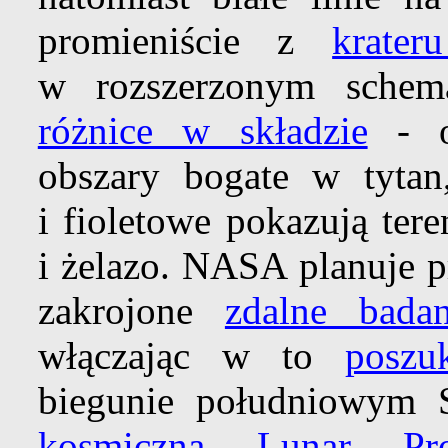
promieniście z
krater
w rozszerzonym schema
różnice w składzie
- od
obszary bogate w tytan
i fioletowe pokazują ter
i żelazo. NASA planuje p
zakrojone
zdalne badan
włączając w to
poszu
biegunie południowym 
kosmiczną Lunar Pros