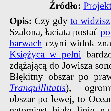
Źródło:
Projek
Opis:
Czy gdy
to widzisz
Szalona, łaciata postać
po
barwach
czyni widok zn
Księżyca w pełni
bardzo
zdążającą do Jowisza son
Błękitny obszar po pra
Tranquillitatis
), ogrom
obszar po lewej, to Ocea
natomiast białe linie n