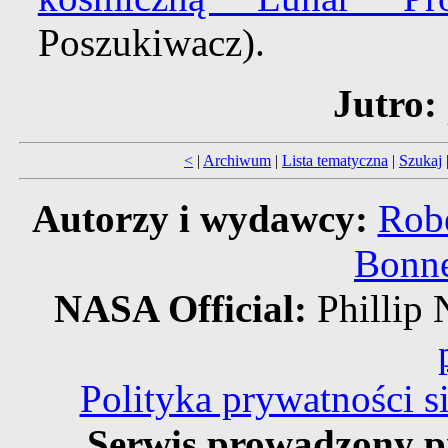
Poszukiwacz).
Jutro:
<
|
Archiwum
|
Lista tematyczna
|
Szukaj
Autorzy i wydawcy:
Robe
Bonne
NASA Official:
Philli
Polityka prywatności 
Serwis prowadzony p