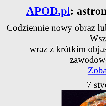
APOD.pl
: astro
Codziennie nowy obraz lub
Wsz
wraz z krótkim obja
zawodowe
Zoba
7 st