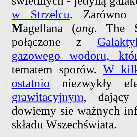
świetlnych - jedyną galak
w Strzelcu
. Zarówno 
M
agellana (
ang
. The
połączone z
Galak
gazowego wodoru, któr
tematem sporów.
W kil
ostatnio
niezwykły e
grawitacyjnym
, dający
dowiemy sie ważnych inf
składu Wszechświata.