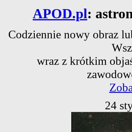
APOD.pl
: astro
Codziennie nowy obraz lub
Wsz
wraz z krótkim obja
zawodowe
Zoba
24 st