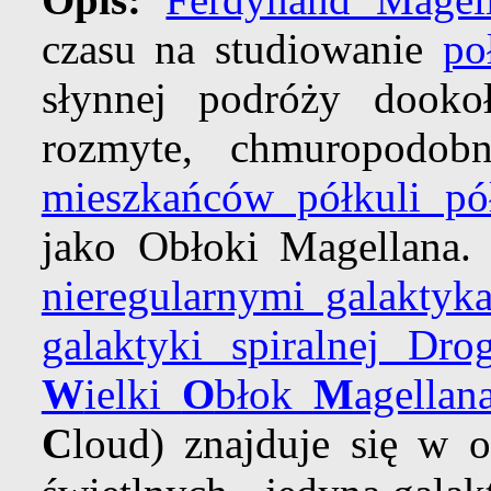
czasu na studiowanie
po
słynnej podróży dooko
rozmyte, chmuropodobn
mieszkańców półkuli pó
jako Obłoki Magellana.
nieregularnymi galaktyk
galaktyki spiralnej Dro
W
ielki
O
błok
M
agellan
C
loud) znajduje się w o