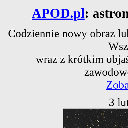
APOD.pl
: astro
Codziennie nowy obraz lub
Wsz
wraz z krótkim obja
zawodowe
Zoba
3 lu