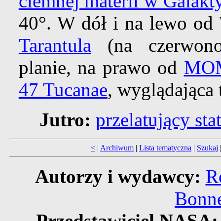
ciemnej materii w Galakt
40°. W dół i na lewo o
Tarantula
(na czerwono
planie, na prawo od
MO
47 Tucanae
, wyglądająca t
Jutro:
przelatujący st
<
|
Archiwum
|
Lista tematyczna
|
Szukaj
Autorzy i wydawcy:
R
Bonne
Przedstawiciel NASA