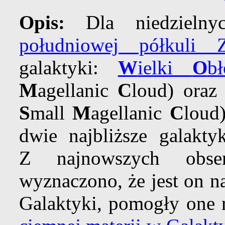
Opis:
Dla niedzielny
południowej półkuli Z
galaktyki:
W
ielki
O
b
M
agellanic
C
loud) ora
S
mall
M
agellanic
C
loud)
dwie najbliższe galakt
Z najnowszych obs
wyznaczono, że jest on 
Galaktyki, pomogły one