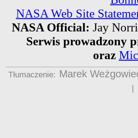
NASA Web Site Statement
NASA Official:
Jay Norr
Serwis prowadzony p
oraz
Mic
Marek Weżgowie
Tłumaczenie: