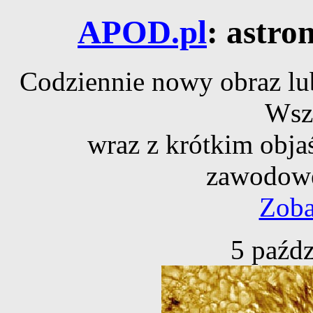
APOD.pl
: astro
Codziennie nowy obraz lub
Wsz
wraz z krótkim obja
zawodowe
Zoba
5 paźdz