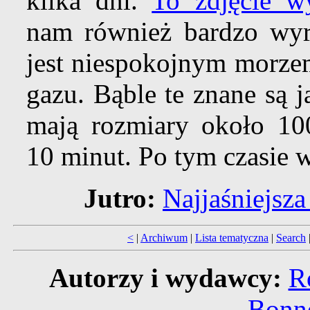
kilka dni.
To zdjęcie wy
nam również bardzo wyra
jest niespokojnym morze
gazu. Bąble te znane są 
mają rozmiary około 100
10 minut. Po tym czasie 
Jutro:
Najjaśniejsz
<
|
Archiwum
|
Lista tematyczna
|
Search
Autorzy i wydawcy:
R
Bonne