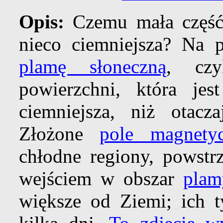
Opis:
Czemu mała część
nieco ciemniejsza? Na 
plamę słoneczną
, czy
powierzchni, która jes
ciemniejsza, niż otac
Złożone
pole magnety
chłodne regiony, powstr
wejściem w obszar
plam
większe od Ziemi; ich t