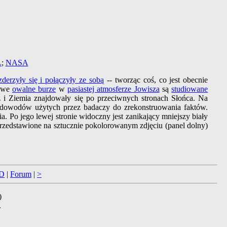
L
;
NASA
zderzyły się i połączyły ze sobą
-- tworząc coś, co jest obecnie
ławe
owalne burze
w
pasiastej atmosferze Jowisza
są
studiowane
sz i Ziemia znajdowały się po przeciwnych stronach Słońca. Na
ć dowodów użytych przez badaczy do zrekonstruowania faktów.
Po jego lewej stronie widoczny jest zanikający mniejszy biały
rzedstawione na sztucznie pokolorowanym zdjęciu (panel dolny)
D
|
Forum
|
>
)
.