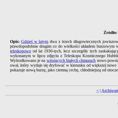
Źródło:
Opis:
Gdzieś w lutym
dwa z trzech długowiecznych jowiszo
prawdopodobnie drugim co do wielkości układem burzowym w
teleskopowo
od lat 1930-tych, lecz szczegóły tych zaskakując
wykonanym w lipcu zdjęciu z Teleskopu Kosmicznego Hubble
Wyśrodkowano je na
wirujących białych chmurach
nowo powstał
owal, który wydaje się dryfować w kierunku od większej nowe 
pokazuje nową burzę, jako ciemną cechę, chłodniejszą od otocze
<
|
Archiwu