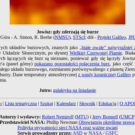
Jowisz: gdy zderzają się burze
Góra - A. Simon, R. Beebe (
NMSU
),
STScI
; dół -
Projekt Galileo
,
JP
wych układów burzowych, znanych jako
„białe owale” najwyraźniej 
 Układzie Słonecznym, po słynnej
Wielkiej Czerwonej Plamie
. Bia
ych łączących się burz są nieznane, ponieważ gdy się łączyły Jowi
'a (panel górny)
pokazano pozostałości połączenia burz
, jako częś
ego układu burzowego, rozmiarami porównywalnego z planetą Ziemia. 
burzy. Dane temperatury atmosferycznej
z sondy kosmicznej Galileo
p
nia.
Jutro:
galaktyka na śniadanie
m
|
Lista tematyczna
|
Szukaj
|
Kalendarz
|
Słownik
|
Edukacja
|
O APO
Autorzy i wydawcy:
Robert Nemiroff
(
MTU
) i
Jerry Bonnell
(
UMCP
Przedstawiciel NASA:
Phillip Newman
Obowiązują określone prawa
Polityka prywatności sieci NASA oraz ważne uwagi
Serwis prowadzony przez:
ASD
w
NASA
/
GSFC