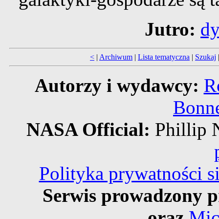
Jutro:
dy
<
|
Archiwum
|
Lista tematyczna
|
Szukaj
Autorzy i wydawcy:
R
Bonne
NASA Official:
Philli
Polityka prywatności 
Serwis prowadzony p
oraz
Mic