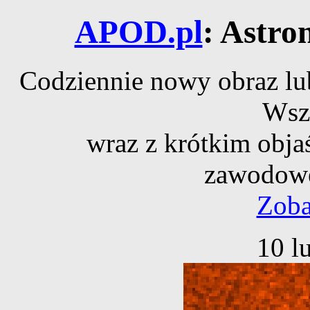
APOD.pl
: Astro
Codziennie nowy obraz lub
Wsz
wraz z krótkim obja
zawodowe
Zoba
10 l