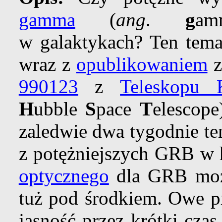
gamma
(
ang
.
g
am
w galaktykach? Ten tema
wraz z
opublikowaniem
z
990123
z
Teleskopu 
H
ubble
S
pace
T
elescop
zaledwie dwa tygodnie te
z
potężniejszych GRB w 
optycznego
dla GRB możn
tuż pod środkiem. Owe pr
jasność przez krótki cza