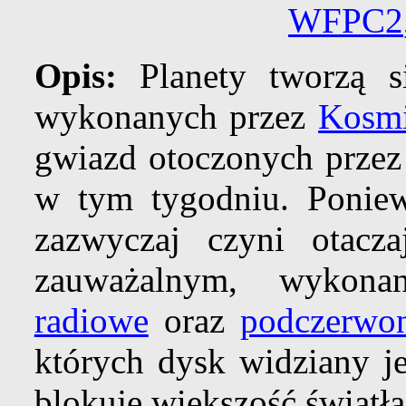
WFPC2
Opis:
Planety tworzą 
wykonanych przez
Kosmi
gwiazd otoczonych przez
w tym tygodniu. Ponie
zazwyczaj czyni otacz
zauważalnym, wykonan
radiowe
oraz
podczerwo
których dysk widziany je
blokuje większość światła