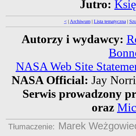
Jutro:
Księ
<
|
Archiwum
|
Lista tematyczna
|
Szu
Autorzy i wydawcy:
R
Bonne
NASA Web Site Statement
NASA Official:
Jay Norr
Serwis prowadzony pr
oraz
Mic
Marek Weżgowie
Tłumaczenie: