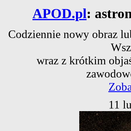
APOD.pl
: astro
Codziennie nowy obraz lub
Wsz
wraz z krótkim obja
zawodowe
Zoba
11 l