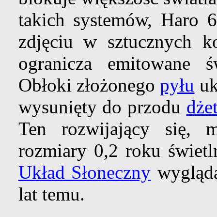
takich systemów, Haro 6
zdjęciu w sztucznych k
ogranicza emitowane św
Obłoki złożonego
pyłu
uk
wysunięty do przodu
dże
Ten rozwijający się, 
rozmiary 0,2 roku świetl
Układ Słoneczny
wygląda
lat temu.