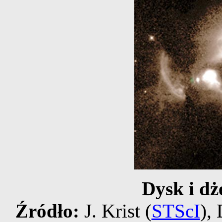
Dysk i dż
Źródło:
J. Krist (
STScI
), 