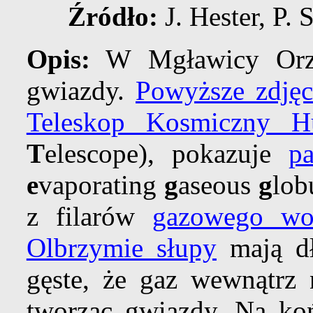
Źródło:
J. Hester, P.
Opis:
W Mgławicy Orze
gwiazdy.
Powyższe zdjęc
Teleskop Kosmiczny Hu
T
elescope), pokazuje
p
e
vaporating
g
aseous
g
lob
z filarów
gazowego wo
Olbrzymie słupy
mają dł
gęste, że gaz wewnątrz n
tworząc gwiazdy. Na k