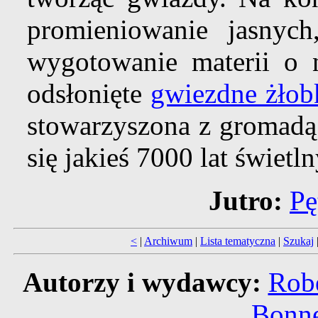
promieniowanie jasnyc
wygotowanie materii o ni
odsłonięte
gwiezdne żłob
stowarzyszona z gromadą
się jakieś 7000 lat świetl
Jutro:
Pę
<
|
Archiwum
|
Lista tematyczna
|
Szukaj
Autorzy i wydawcy:
Robe
Bonne