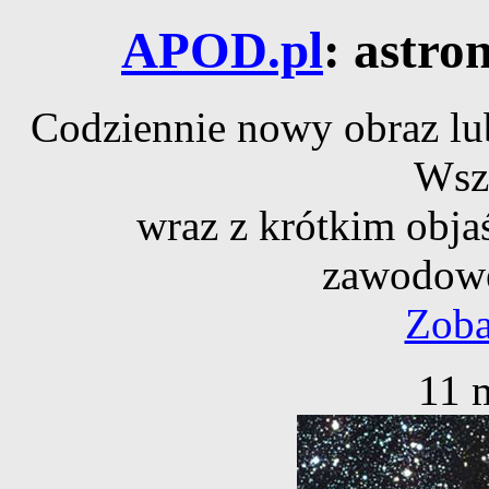
APOD.pl
: astro
Codziennie nowy obraz lub
Wsz
wraz z krótkim obja
zawodowe
Zoba
11 