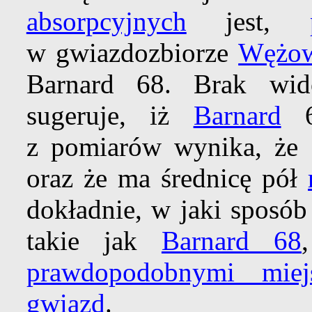
absorpcyjnych
jest,
w gwiazdozbiorze
Wężow
Barnard 68. Brak wi
sugeruje, iż
Barnard
68
z pomiarów wynika, że o
oraz że ma średnicę pół
dokładnie, w jaki sposób
takie jak
Barnard 68
prawdopodobnymi miej
gwiazd
.