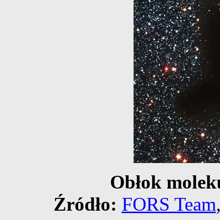
Obłok molek
Źródło:
FORS Team