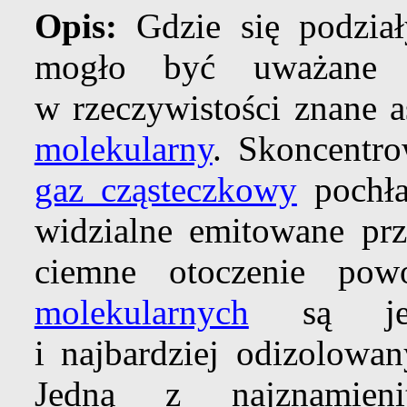
Opis:
Gdzie się podzia
mogło być uważane z
w rzeczywistości znane
molekularny
. Skoncentr
gaz cząsteczkowy
pochłan
widzialne emitowane prz
ciemne otoczenie po
molekularnych
są jedn
i najbardziej odizolowa
Jedną z najznamien