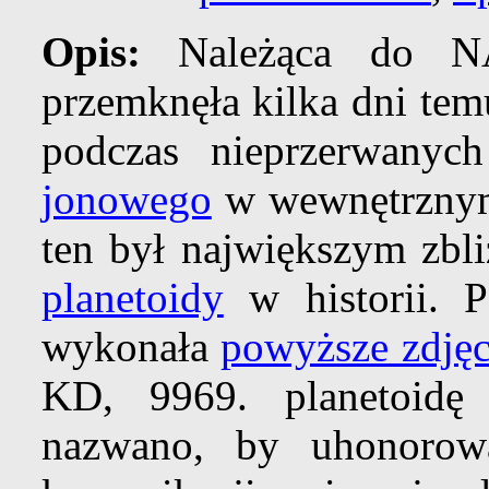
Opis:
Należąca do 
przemknęła kilka dni te
podczas nieprzerwany
jonowego
w wewnętrzn
ten był największym zbl
planetoidy
w historii. P
wykonała
powyższe zdjęc
KD, 9969. planetoidę 
nazwano, by uhonoro