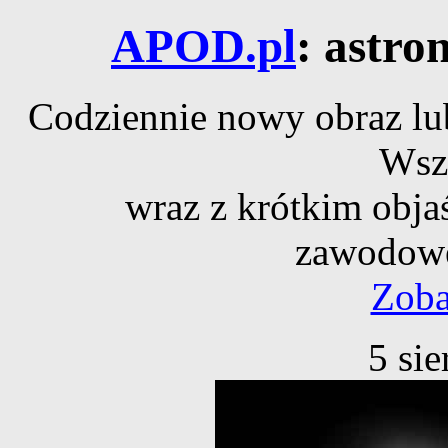
APOD.pl
: astro
Codziennie nowy obraz lub
Wsz
wraz z krótkim obja
zawodowe
Zoba
5 si