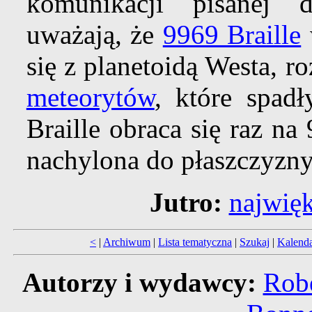
komunikacji pisanej 
uważają, że
9969 Braille
się z planetoidą Westa, ro
meteorytów
, które spad
Braille obraca się raz na 9
nachylona do płaszczyzn
Jutro:
najwię
<
|
Archiwum
|
Lista tematyczna
|
Szukaj
|
Kalend
Autorzy i wydawcy:
Robe