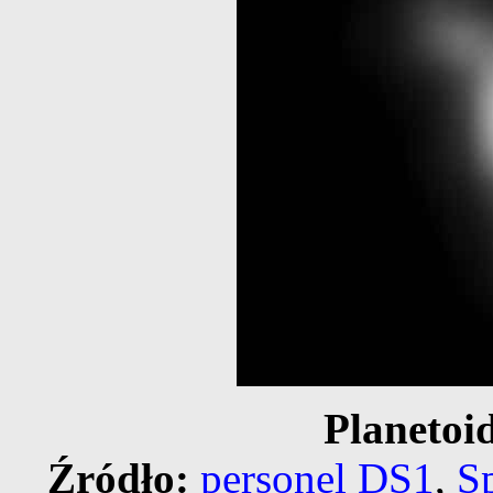
Planetoid
Źródło:
personel DS1
,
S