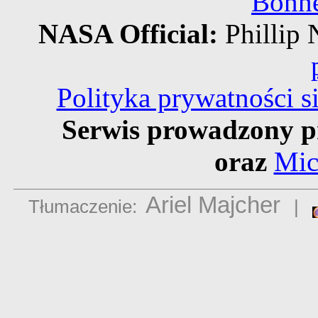
Bonne
NASA Official:
Philli
Polityka prywatności 
Serwis prowadzony p
oraz
Mic
Ariel Majcher
Tłumaczenie:
|