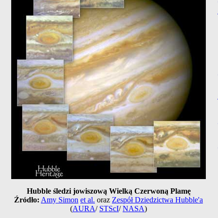
Hubble śledzi jowiszową Wielką Czerwoną Plamę
Źródło:
Amy Simon
et al.
oraz
Zespół Dziedzictwa Hubble'a
(
AURA
/
STScI
/
NASA
)