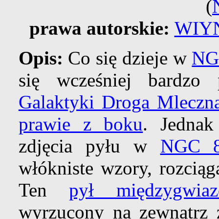
(
prawa autorskie:
WIY
Opis:
Co się dzieje w
NG
się wcześniej bardzo
Galaktyki Droga Mleczn
prawie z boku
. Jednak
zdjęcia pyłu w
NGC 
włókniste wzory, rozciąg
Ten
pył międzygwia
wyrzucony na zewnątrz 