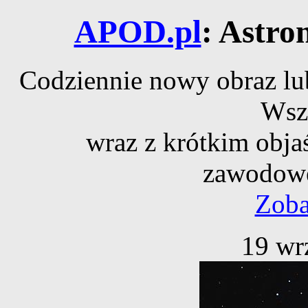
APOD.pl
: Astro
Codziennie nowy obraz lub
Wsz
wraz z krótkim obja
zawodowe
Zoba
19 wr