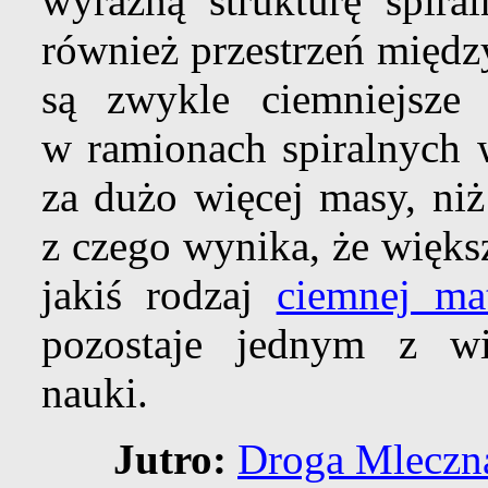
wyraźną strukturę spira
również przestrzeń międz
są zwykle ciemniejsze
w ramionach spiralnych 
za dużo więcej masy, ni
z czego wynika, że więks
jakiś rodzaj
ciemnej mat
pozostaje jednym z w
nauki.
Jutro:
Droga Mleczna