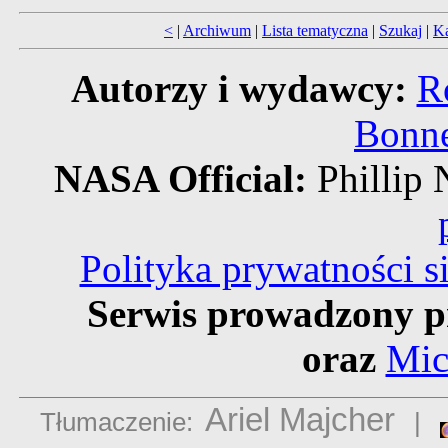
<
|
Archiwum
|
Lista tematyczna
|
Szukaj
|
Ka
Autorzy i wydawcy:
R
Bonne
NASA Official:
Philli
Polityka prywatności 
Serwis prowadzony p
oraz
Mic
Ariel Majcher
Tłumaczenie:
|