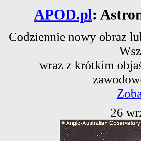
APOD.pl
: Astro
Codziennie nowy obraz lub
Wsz
wraz z krótkim obja
zawodowe
Zoba
26 wr