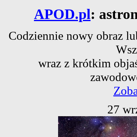
APOD.pl
: astro
Codziennie nowy obraz lub
Wsz
wraz z krótkim obja
zawodowe
Zoba
27 wr