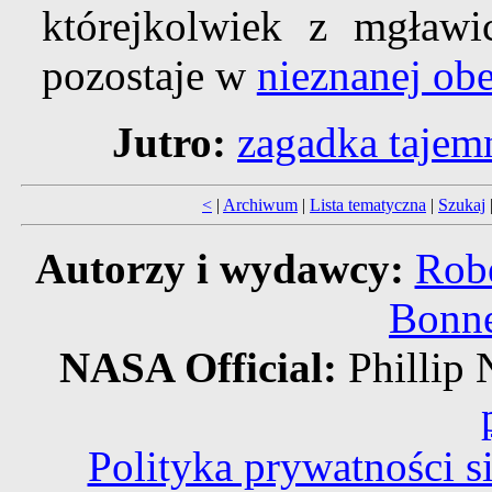
którejkolwiek z mgławi
pozostaje w
nieznanej ob
Jutro:
zagadka tajem
<
|
Archiwum
|
Lista tematyczna
|
Szukaj
Autorzy i wydawcy:
Robe
Bonne
NASA Official:
Philli
Polityka prywatności 