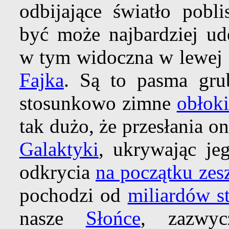
odbijające światło pobl
być może najbardziej ude
w tym widoczna w lewej g
Fajka
. Są to pasma gr
stosunkowo zimne
obłok
tak dużo, że przesłania 
Galaktyki
, ukrywając je
odkrycia
na początku zes
pochodzi od
miliardów s
nasze
Słońce
, zazwyc