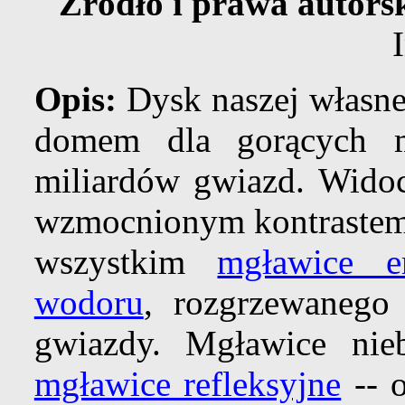
Źródło i prawa autorsk
Opis:
Dysk naszej własne
domem dla gorących m
miliardów gwiazd. Wido
wzmocnionym kontrastem 
wszystkim
mgławice e
wodoru
, rozgrzewanego 
gwiazdy. Mgławice nieb
mgławice refleksyjne
-- o