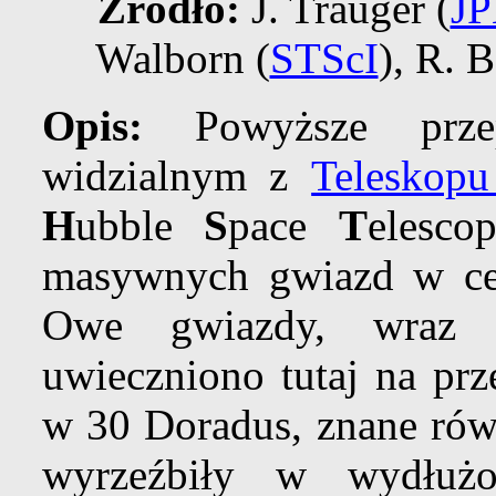
Źródło:
J. Trauger (
JP
Walborn (
STScI
), R. B
Opis:
Powyższe przep
widzialnym z
Teleskop
H
ubble
S
pace
T
elesco
masywnych gwiazd w c
Owe gwiazdy, wraz z
uwieczniono tutaj na pr
w 30 Doradus, znane rów
wyrzeźbiły w wydłużo