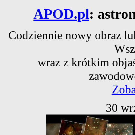
APOD.pl
: astro
Codziennie nowy obraz lub
Wsz
wraz z krótkim obja
zawodowe
Zoba
30 wr