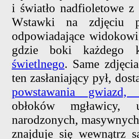
i światło nadfioletowe z
Wstawki na zdjęciu pr
odpowiadające widokow
gdzie boki każdego 
świetlnego
. Same zdjęcia
ten zasłaniający pył, do
powstawania gwiazd, 
obłoków mgławicy, u
narodzonych, masywnych
znajduje się wewnątrz s