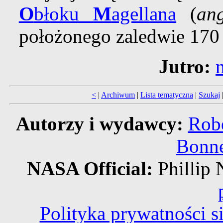
O
błoku
M
agellana
(
an
położonego zaledwie 170 t
Jutro:
<
|
Archiwum
|
Lista tematyczna
|
Szukaj
Autorzy i wydawcy:
Robe
Bonne
NASA Official:
Philli
Polityka prywatności 