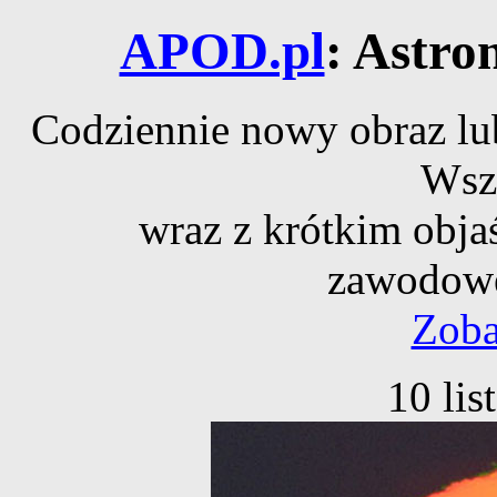
APOD.pl
: Astro
Codziennie nowy obraz lub
Wsz
wraz z krótkim obja
zawodowe
Zoba
10 li