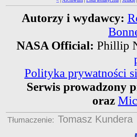
<
|
Archiwum
|
Lista tematyczna
|
Szukaj
Autorzy i wydawcy:
R
Bonne
NASA Official:
Philli
Polityka prywatności 
Serwis prowadzony p
oraz
Mic
Tomasz Kundera
Tłumaczenie: