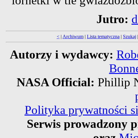
lornetki w tle gwiazdozb
Jutro:
d
<
|
Archiwum
|
Lista tematyczna
|
Szukaj
Autorzy i wydawcy:
Robe
Bonne
NASA Official:
Philli
Polityka prywatności 
Serwis prowadzony p
oraz
Mic