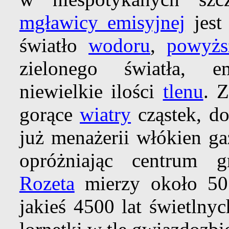
mgławicy emisyjnej
jest
światło
wodoru
,
powyżs
zielonego światła, 
niewielkie ilości
tlenu
. 
gorące
wiatry
cząstek, do
już menażerii włókien g
opróżniając centrum
Rozeta
mierzy około 5
jakieś 4500 lat świetlny