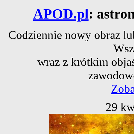
APOD.pl
: astro
Codziennie nowy obraz lub
Wsz
wraz z krótkim obja
zawodowe
Zoba
29 kw