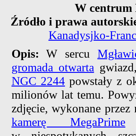
W centrum 
Źródło i prawa autorski
Kanadysjko-Fran
Opis:
W sercu
Mgławi
gromada otwarta
gwiazd,
NGC 2244
powstały z ok
milionów lat temu. Powy
zdjęcie, wykonane prze
kamerę MegaPrime
p
w niespotykanych szcz