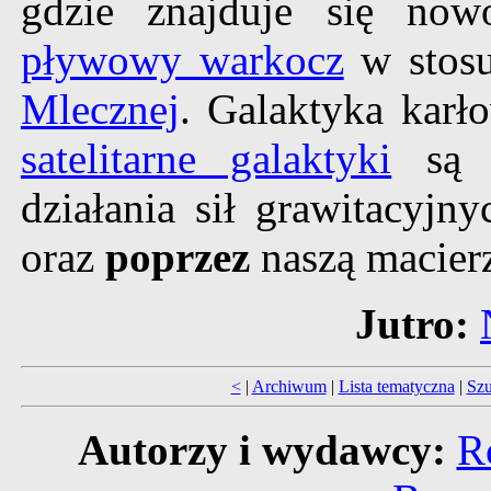
gdzie znajduje się now
pływowy warkocz
w stos
Mlecznej
. Galaktyka karł
satelitarne galaktyki
są 
działania sił grawitacyjn
oraz
poprzez
naszą macierz
Jutro:
<
|
Archiwum
|
Lista tematyczna
|
Szu
Autorzy i wydawcy:
R