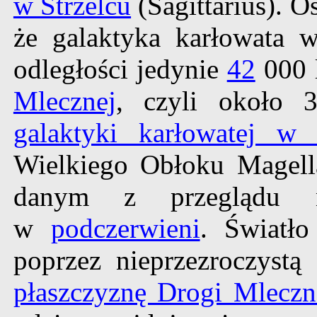
w Strzelcu
(Sagittarius). O
że galaktyka karłowata
odległości jedynie
42
000 
Mlecznej
, czyli około 
galaktyki karłowatej w 
Wielkiego Obłoku Magell
danym z przeglądu
w
podczerwieni
. Światło
poprzez nieprzezroczystą
płaszczyznę Drogi Mleczn