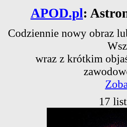
APOD.pl
: Astro
Codziennie nowy obraz lub
Wsz
wraz z krótkim obja
zawodowe
Zoba
17 li