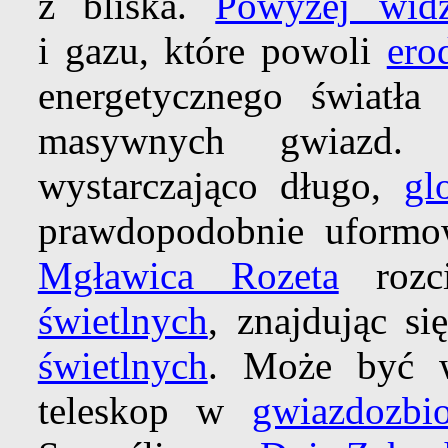
z bliska.
Powyżej wid
i gazu, które powoli
ero
energetycznego światła
masywnych gwiazd. 
wystarczająco długo,
gl
prawdopodobnie uformow
Mgławica Rozeta
rozc
świetlnych
, znajdując s
świetlnych
. Może być w
teleskop w
gwiazdozbio