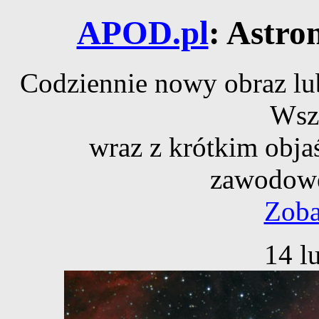
APOD.pl
: Astro
Codziennie nowy obraz lub
Wsz
wraz z krótkim obja
zawodowe
Zoba
14 l