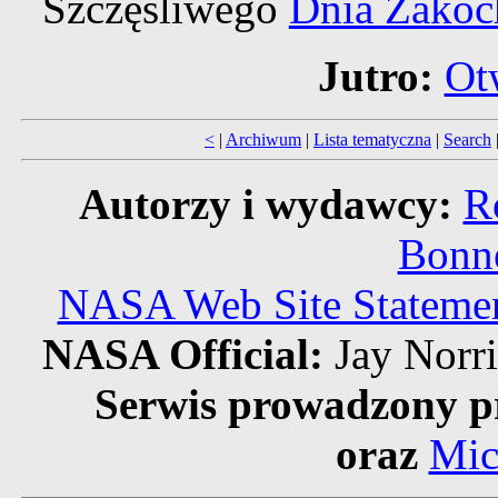
Szczęśliwego
Dnia Zakoc
Jutro:
Ot
<
|
Archiwum
|
Lista tematyczna
|
Search
Autorzy i wydawcy:
R
Bonne
NASA Web Site Statement
NASA Official:
Jay Norr
Serwis prowadzony p
oraz
Mic