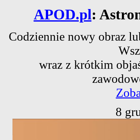
APOD.pl
: Astro
Codziennie nowy obraz lub
Wsz
wraz z krótkim obja
zawodowe
Zoba
8 gr