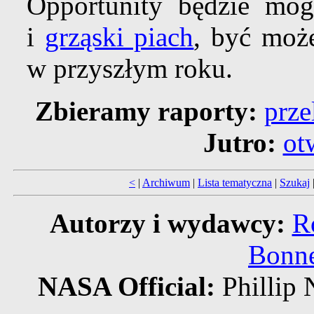
Opportunity będzie mógł
i
grząski piach
, być moż
w przyszłym roku.
Zbieramy raporty:
prze
Jutro:
ot
<
|
Archiwum
|
Lista tematyczna
|
Szukaj
Autorzy i wydawcy:
R
Bonne
NASA Official:
Phillip