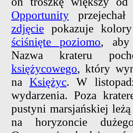
on troszkę większy o
Opportunity
przejechał
zdjęcie
pokazuje kolory 
ściśnięte poziomo
, aby
Nazwa krateru po
księżycowego
, który wy
na
Księżyc
. W listopad
wydarzenia. Poza krate
pustyni marsjańskiej leż
na horyzoncie duż