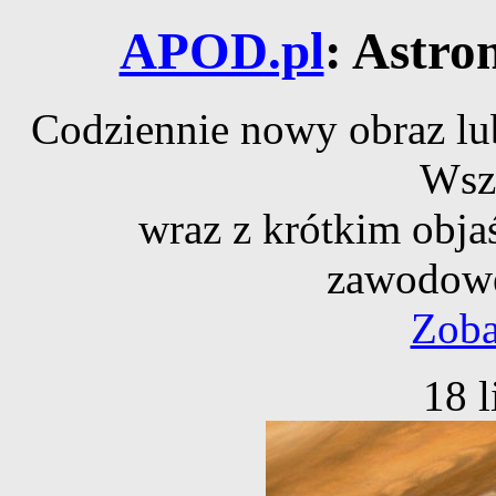
APOD.pl
: Astro
Codziennie nowy obraz lub
Wsz
wraz z krótkim obja
zawodowe
Zoba
18 