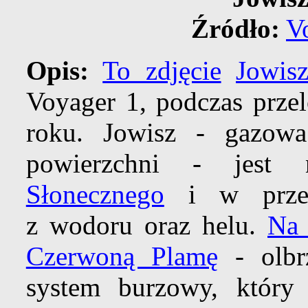
Źródło:
V
Opis:
To zdjęcie
Jowis
Voyager 1, podczas prze
roku. Jowisz - gazowa
powierzchni - jest 
Słonecznego
i w przewa
z wodoru oraz helu.
Na 
Czerwoną Plamę
- olbr
system burzowy, któr