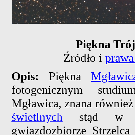
Piękna Trój
Źródło i
prawa
Opis:
Piękna
Mgławic
fotogenicznym studiu
Mgławica, znana również
świetlnych
stąd 
gwiazdozbiorze Strzelca 