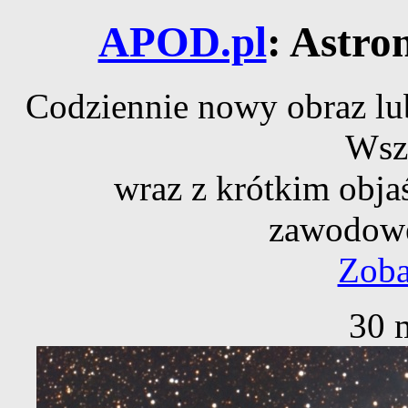
APOD.pl
: Astro
Codziennie nowy obraz lub
Wsz
wraz z krótkim obja
zawodowe
Zoba
30 