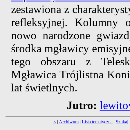
zestawiona z charakterys
refleksyjnej. Kolumny 
nowo narodzone gwiazd
środka mgławicy emisyjne
tego obszaru z Teles
Mgławica Trójlistna Koni
lat świetlnych.
Jutro:
lewit
<
|
Archiwum
|
Lista tematyczna
|
Szukaj