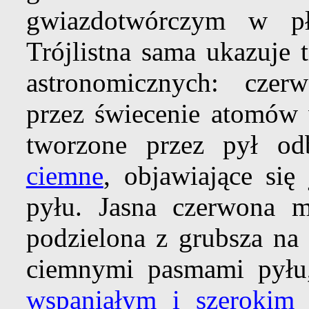
gwiazdotwórczym w pła
Trójlistna sama ukazuje
astronomicznych: cze
przez świecenie atomów 
tworzone przez pył odb
ciemne
, objawiające si
pyłu. Jasna czerwona m
podzielona z grubsza na 
ciemnymi pasmami pyłu
wspaniałym i szerokim