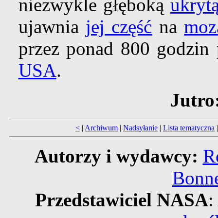
niezwykle głęboką
ukryt
ujawnia
jej część
na
moza
przez ponad 800 godzi
USA
.
Jutro
<
|
Archiwum
|
Nadsyłanie
|
Lista tematyczna
Autorzy i wydawcy:
R
Bonne
Przedstawiciel NASA
: