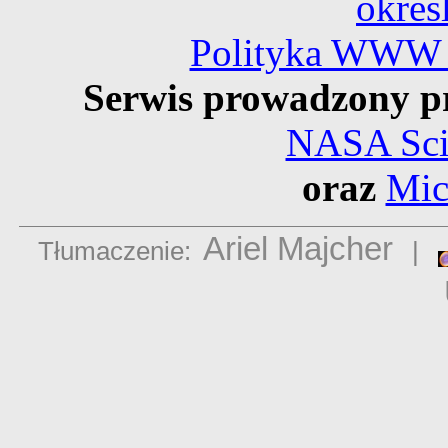
okreś
Polityka WWW 
Serwis prowadzony p
NASA Scie
oraz
Mic
Ariel Majcher
Tłumaczenie:
|