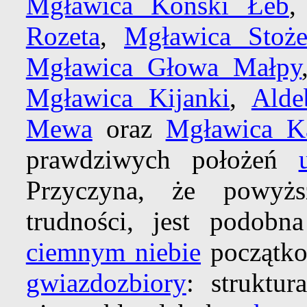
Mgławica Koński Łeb
Rozeta
,
Mgławica Stoż
Mgławica Głowa Małpy
Mgławica Kijanki
,
Alde
Mewa
oraz
Mgławica Ka
prawdziwych położeń
Przyczyna, że powyż
trudności, jest podob
ciemnym niebie
początko
gwiazdozbiory
: struktu