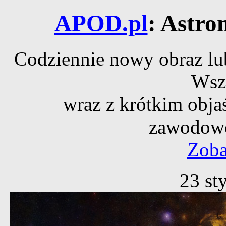
APOD.pl
: Astro
Codziennie nowy obraz lub
Wsz
wraz z krótkim obja
zawodowe
Zoba
23 st